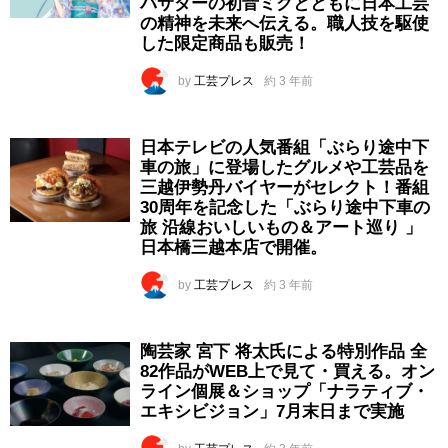
バサダーの初音ミクとともに日本工芸
の精神を未来へ伝える。職人技を駆使
した限定商品も販売！
by
工芸プレス
約 3 年前
日本テレビの人気番組「ぶらり途中下
車の旅」に登場したグルメや工芸品を
三越伊勢丹バイヤーがセレクト！番組
30周年を記念した「ぶらり途中下車の
旅 沿線おいしいもの＆アート巡り 」
日本橋三越本店で開催。
by
工芸プレス
約 3 年前
陶芸家 宮下 将太氏による特別作品 全
82作品がWEB上で見て・買える。オン
ライン個展＆ショップ「ナラティブ・
エキシビジョン」7月末日まで実施