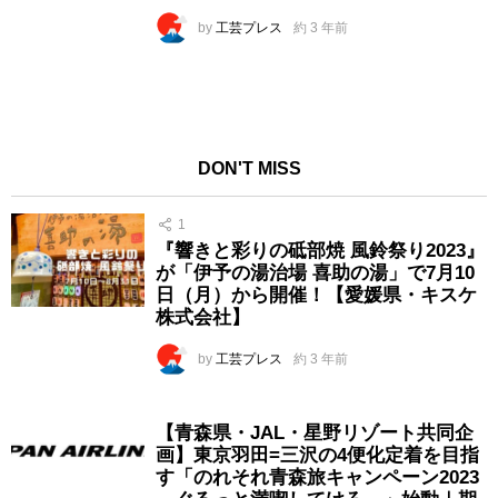
by
工芸プレス
約 3 年前
DON'T MISS
1
『響きと彩りの砥部焼 風鈴祭り2023』
が「伊予の湯治場 喜助の湯」で7月10
日（月）から開催！【愛媛県・キスケ
株式会社】
by
工芸プレス
約 3 年前
【青森県・JAL・星野リゾート共同企
画】東京羽田=三沢の4便化定着を目指
す「のれそれ青森旅キャンペーン2023