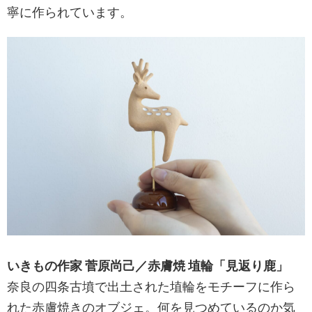
寧に作られています。
いきもの作家 菅原尚己／赤膚焼 埴輪「見返り鹿」
奈良の四条古墳で出土された埴輪をモチーフに作ら
れた赤膚焼きのオブジェ。何を見つめているのか気