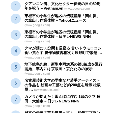
クアンニン省、文化セクター
伝統
の日の80周
年を祝う – Vietnam.vn
(www.google.com)
東根市の小学生が地区の
伝統産業
「関山炭」
の窯出し作業体験 – Yahoo!ニュース
(www.google.com)
東根市の小学生が地区の
伝統産業
「関山炭」
の窯出し作業体験 – 日テレNEWS NNN
(www.google.com)
クマが畑に50分間も居座る 甘いトウモロコシ
食い荒らす 農作物被害相次ぐ辰野町で緊急 …
(www.google.com)
地下鉄烏丸線、新型車両20系の第8編成を運行
開始。車内には京版画・京たたみの展示
(www.google.com)
名古屋芸術大学の学生など若手アーティスト
の作品も 絵画や
工芸
など約200点を展示 松坂
屋 …
(www.google.com)
カメラが捉えた！田んぼに佇む 1頭のクマ 秋
田・大仙市 – 日テレNEWS NNN
(www.google.com)
日本の伝統
工芸
を世界へ拡大。和包丁ブラン