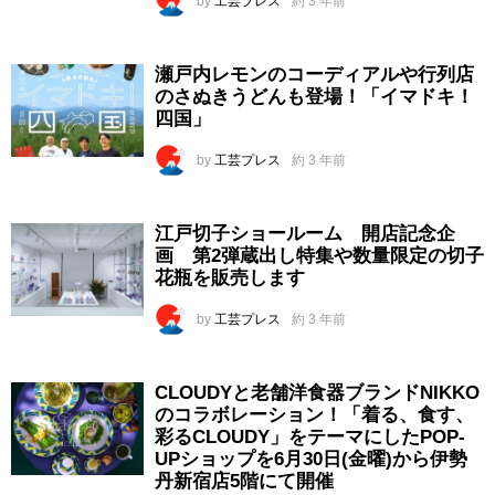
by
工芸プレス
約 3 年前
瀬戸内レモンのコーディアルや行列店
のさぬきうどんも登場！「イマドキ！
四国」
by
工芸プレス
約 3 年前
江戸切子ショールーム 開店記念企
画 第2弾蔵出し特集や数量限定の切子
花瓶を販売します
by
工芸プレス
約 3 年前
CLOUDYと老舗洋食器ブランドNIKKO
のコラボレーション！「着る、食す、
彩るCLOUDY」をテーマにしたPOP-
UPショップを6月30日(金曜)から伊勢
丹新宿店5階にて開催