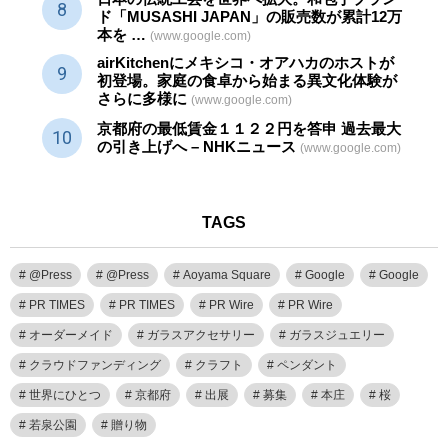
ド「MUSASHI JAPAN」の販売数が累計12万
本を …
(www.google.com)
airKitchenにメキシコ・オアハカのホストが
初登場。家庭の食卓から始まる異文化体験が
さらに多様に
(www.google.com)
京都府の最低賃金１１２２円を答申 過去最大
の引き上げへ – NHKニュース
(www.google.com)
TAGS
@Press
@Press
Aoyama Square
Google
Google
PR TIMES
PR TIMES
PR Wire
PR Wire
オーダーメイド
ガラスアクセサリー
ガラスジュエリー
クラウドファンディング
クラフト
ペンダント
世界にひとつ
京都府
出展
募集
本庄
桜
若泉公園
贈り物