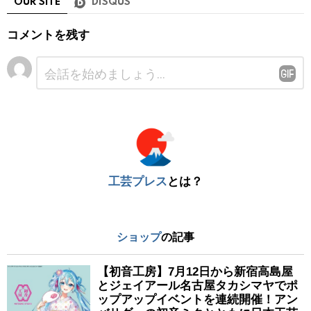
OUR SITE
DISQUS
コメントを残す
コ
メ
ン
ト
※
工芸プレス
とは？
ショップ
の記事
【初音工房】7月12日から新宿高島屋
とジェイアール名古屋タカシマヤでポ
ップアップイベントを連続開催！アン