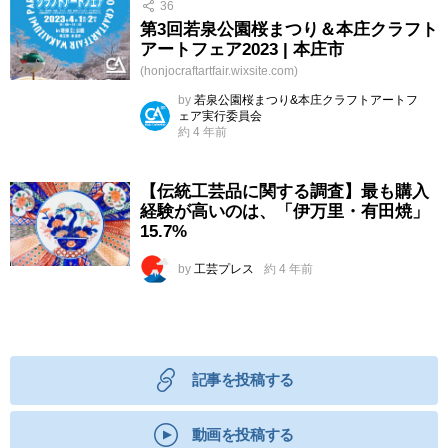
36
第3回若泉公園桜まつり＆本庄クラフト
アートフェア2023 | 本庄市
(honjocraftartfair.wixsite.com)
by
若泉公園桜まつり&本庄クラフトアートフ
ェア実行委員会
約 4 年前
【伝統工芸品に関する調査】最も購入
経験が高いのは、「伊万里・有田焼」
15.7%
by
工芸プレス
約 4 年前
記事を投稿する
動画を投稿する