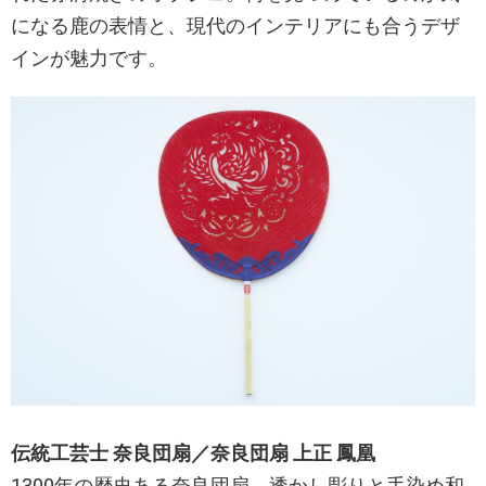
になる鹿の表情と、現代のインテリアにも合うデザ
インが魅力です。
伝統工芸士 奈良団扇／奈良団扇 上正 鳳凰
1300年の歴史ある奈良団扇。透かし彫りと手染め和