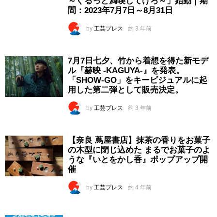
～ぐるっと満喫してけろ～」始動｜期
間：2023年7月7日～8月31日
by
工芸プレス
約 3 年前
7月7日七夕、竹から着想を得た新モデ
ル『赫映 -KAGUYA-』を発表。
「SHOW-GO」をキービジュアルに起
用した第二弾として販売決定。
by
工芸プレス
約 3 年前
【奈良 蔦屋書店】抹茶の香りをお菓子
の木型に閉じ込めた まるでお菓子のよ
うな『いとをかし香』ポップアップ開
催
by
工芸プレス
約 4 年前