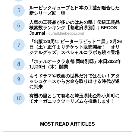
ルービックキューブと日本の工芸が融合した
新シリーズ匠一弾
人気の工芸品が多いのはあの県！伝統工芸品
検索数ランキング【都道府県別】 | BECOS
Journal
(journal.thebecos.com)
『出版120周年 ピーターラビット™展』2月26
日（土）正午よりチケット販売開始！ オリ
ジナルグッズ、スペシャルコラボも続々登場
『ホテルオークラ京都 岡崎別邸』本日2022年
1月20日（木）開業
もうドラマや映画の世界だけではない！アタ
ッシュケースからお金を取り出せる時代が遂
に到来
有機の里として有名な埼玉県比企郡小川町に
てオーガニックツーリズムを推進します！
MOST READ ARTICLES