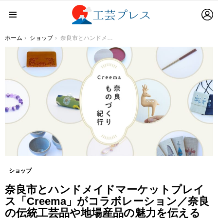
L
Menu
You are here:
ホーム
ショップ
奈良市とハンドメイドマーケットプレイス「Creema」がコラボレーション／奈良の伝統工芸品や地場産品の魅力を伝える「奈良ものづくり紀行」初開催
ショップ
奈良市とハンドメイドマーケットプレイ
ス「Creema」がコラボレーション／奈良
の伝統工芸品や地場産品の魅力を伝える