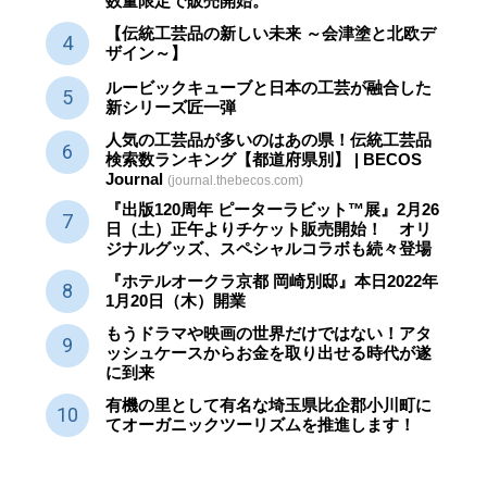
数量限定で販売開始。
【伝統工芸品の新しい未来 ～会津塗と北欧デ
ザイン～】
ルービックキューブと日本の工芸が融合した
新シリーズ匠一弾
人気の工芸品が多いのはあの県！伝統工芸品
検索数ランキング【都道府県別】 | BECOS
Journal
(journal.thebecos.com)
『出版120周年 ピーターラビット™展』2月26
日（土）正午よりチケット販売開始！ オリ
ジナルグッズ、スペシャルコラボも続々登場
『ホテルオークラ京都 岡崎別邸』本日2022年
1月20日（木）開業
もうドラマや映画の世界だけではない！アタ
ッシュケースからお金を取り出せる時代が遂
に到来
有機の里として有名な埼玉県比企郡小川町に
てオーガニックツーリズムを推進します！