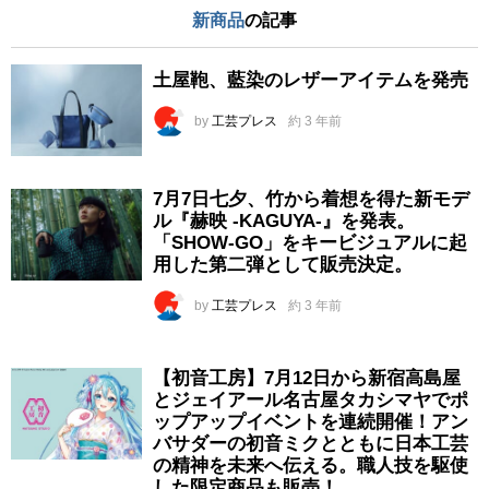
新商品
の記事
土屋鞄、藍染のレザーアイテムを発売
by
工芸プレス
約 3 年前
7月7日七夕、竹から着想を得た新モデ
ル『赫映 -KAGUYA-』を発表。
「SHOW-GO」をキービジュアルに起
用した第二弾として販売決定。
by
工芸プレス
約 3 年前
【初音工房】7月12日から新宿高島屋
とジェイアール名古屋タカシマヤでポ
ップアップイベントを連続開催！アン
バサダーの初音ミクとともに日本工芸
の精神を未来へ伝える。職人技を駆使
した限定商品も販売！