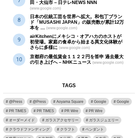
田・大仙市 – 日テレNEWS NNN
(www.google.com)
日本の伝統
工芸
を世界へ拡大。和包丁ブラン
ド「MUSASHI JAPAN」の販売数が累計12万
本を …
(www.google.com)
airKitchenにメキシコ・オアハカのホストが
初登場。家庭の食卓から始まる異文化体験が
さらに多様に
(www.google.com)
京都府の最低賃金１１２２円を答申 過去最大
の引き上げへ – NHKニュース
(www.google.com)
TAGS
@Press
@Press
Aoyama Square
Google
Google
PR TIMES
PR TIMES
PR Wire
PR Wire
オーダーメイド
ガラスアクセサリー
ガラスジュエリー
クラウドファンディング
クラフト
ペンダント