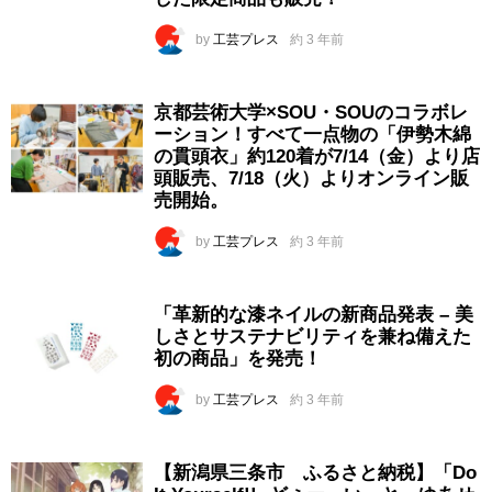
by
工芸プレス
約 3 年前
京都芸術大学×SOU・SOUのコラボレ
ーション！すべて一点物の「伊勢木綿
の貫頭衣」約120着が7/14（金）より店
頭販売、7/18（火）よりオンライン販
売開始。
by
工芸プレス
約 3 年前
「革新的な漆ネイルの新商品発表 – 美
しさとサステナビリティを兼ね備えた
初の商品」を発売！
by
工芸プレス
約 3 年前
【新潟県三条市 ふるさと納税】「Do