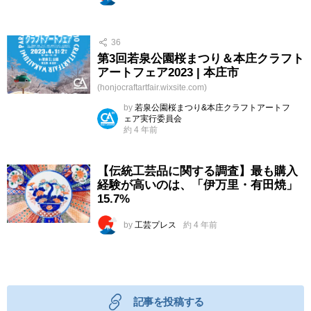
36
第3回若泉公園桜まつり＆本庄クラフト
アートフェア2023 | 本庄市
(honjocraftartfair.wixsite.com)
by
若泉公園桜まつり&本庄クラフトアートフ
ェア実行委員会
約 4 年前
【伝統工芸品に関する調査】最も購入
経験が高いのは、「伊万里・有田焼」
15.7%
by
工芸プレス
約 4 年前
記事を投稿する