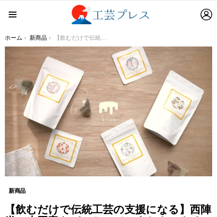
L
Menu
You are here:
ホーム
新商品
【飲むだけで伝統工芸の支援になる】西陣織の本図案をパッケージにあしらったウェルネスティーが販売開始
新商品
【飲むだけで伝統工芸の支援になる】西陣