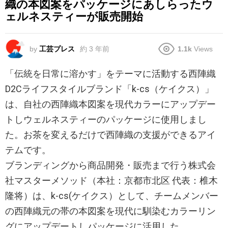
織の本図案をパッケージにあしらったウ
ェルネスティーが販売開始
by
工芸プレス
約 3 年前
1.1k
Views
「伝統を日常に溶かす」をテーマに活動する西陣織
D2Cライフスタイルブランド「k-cs（ケイクス）」
は、自社の西陣織本図案を現代カラーにアップデー
トしウェルネスティーのパッケージに使用しまし
た。お茶を変えるだけで西陣織の支援ができるアイ
テムです。
ブランディングから商品開発・販売まで行う株式会
社マスターメソッド（本社：京都市北区 代表：椎木
隆将）は、k-cs(ケイクス）として、チームメンバー
の西陣織元の帯の本図案を現代に馴染むカラーリン
グにアップデートしパッケージに活用した