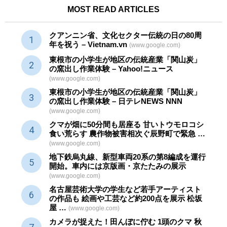
MOST READ ARTICLES
クアンニン省、文化セクター
伝統
の日の80周
年を祝う – Vietnam.vn
(www.google.com)
東根市の小学生が地区の
伝統産業
「関山炭」
の窯出し作業体験 – Yahoo!ニュース
(www.google.com)
東根市の小学生が地区の
伝統産業
「関山炭」
の窯出し作業体験 – 日テレNEWS NNN
(www.google.com)
クマが畑に50分間も居座る 甘いトウモロコシ
食い荒らす 農作物被害相次ぐ辰野町で緊急 …
(www.google.com)
地下鉄烏丸線、新型車両20系の第8編成を運行
開始。車内には京版画・京たたみの展示
(www.google.com)
名古屋芸術大学の学生など若手アーティスト
の作品も 絵画や
工芸
など約200点を展示 松坂
屋 …
(www.google.com)
カメラが捉えた！田んぼに佇む 1頭のクマ 秋