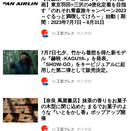
画】東京羽田=三沢の4便化定着を目指
す「のれそれ青森旅キャンペーン2023
～ぐるっと満喫してけろ～」始動｜期
間：2023年7月7日～8月31日
by
工芸プレス
約 3 年前
7月7日七夕、竹から着想を得た新モデ
ル『赫映 -KAGUYA-』を発表。
「SHOW-GO」をキービジュアルに起
用した第二弾として販売決定。
by
工芸プレス
約 3 年前
【奈良 蔦屋書店】抹茶の香りをお菓子
の木型に閉じ込めた まるでお菓子のよ
うな『いとをかし香』ポップアップ開
催
by
工芸プレス
約 4 年前