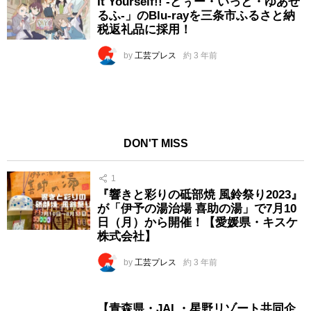
It Yourself!! -どぅー・いっと・ゆあせ
るふ-」のBlu-rayを三条市ふるさと納
税返礼品に採用！
by
工芸プレス
約 3 年前
DON'T MISS
1
『響きと彩りの砥部焼 風鈴祭り2023』
が「伊予の湯治場 喜助の湯」で7月10
日（月）から開催！【愛媛県・キスケ
株式会社】
by
工芸プレス
約 3 年前
【青森県・JAL・星野リゾート共同企