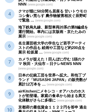
NNN
(www.google.com)
クマが畑に50分間も居座る 甘いトウモロ
コシ食い荒らす 農作物被害相次ぐ辰野町
で緊急 …
(www.google.com)
地下鉄烏丸線、新型車両20系の第8編成を
運行開始。車内には京版画・京たたみの
展示
(www.google.com)
名古屋芸術大学の学生など若手アーティ
ストの作品も 絵画や
工芸
など約200点を
展示 松坂屋 …
(www.google.com)
カメラが捉えた！田んぼに佇む 1頭のク
マ 秋田・大仙市 – 日テレNEWS NNN
(www.google.com)
日本の伝統
工芸
を世界へ拡大。和包丁ブ
ランド「MUSASHI JAPAN」の販売数が
累計12万本を …
(www.google.com)
airKitchenにメキシコ・オアハカのホス
トが初登場。家庭の食卓から始まる異文
化体験がさらに多様に
(www.google.com)
京都府の最低賃金１１２２円を答申 過去
最大の引き上げへ – NHKニュース