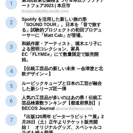
第3回若泉公園桜まつり＆本庄クラフトア
ートフェア2023 | 本庄市
(honjocraftartfair.wixsite.com)
Spotify を活用した新しい旅の形
「SOUND TOUR」。日本を「音で旅す
る」試験的プロジェクトの初回プロデュ
ーサーに「Matt Cab」が登場。
和紙作家・アーティスト、堀木エリ子に
よる照明コレクション、家具
EC「FLYMEe」にて数量限定で販売開
始。
【伝統工芸品の新しい未来 ～会津塗と北
欧デザイン～】
ルービックキューブと日本の工芸が融合
した新シリーズ匠一弾
人気の工芸品が多いのはあの県！伝統工
芸品検索数ランキング【都道府県別】 |
BECOS Journal
(journal.thebecos.com)
『出版120周年 ピーターラビット™展』2
月26日（土）正午よりチケット販売開
始！ オリジナルグッズ、スペシャルコ
ラボも続々登場