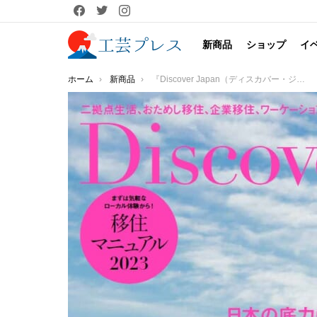
facebook
twitter
instagram
新商品
ショップ
イ
You are here:
ホーム
新商品
『Discover Japan（ディスカバー・ジャパン）』 2023年3月号「移住のチカラ！」が2月6日に発売！