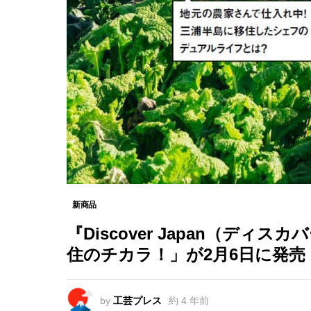
新商品
『Discover Japan（ディス
住のチカラ！」が2月6日に発売
by
工芸プレス
約 4 年前