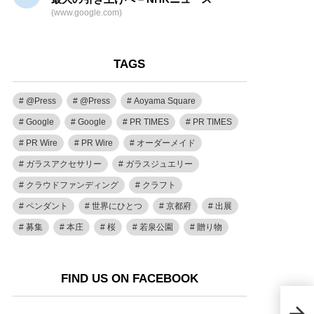
(www.google.com)
TAGS
@Press
@Press
Aoyama Square
Google
Google
PR TIMES
PR TIMES
PR Wire
PR Wire
オーダーメイド
ガラスアクセサリー
ガラスジュエリー
クラウドファンディング
クラフト
ペンダント
世界にひとつ
京都府
出展
募集
本庄
桜
若泉公園
贈り物
FIND US ON FACEBOOK
『裕
観光