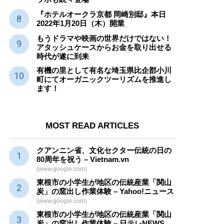
『ホテルオークラ京都 岡崎別邸』本日
2022年1月20日（木）開業
もうドラマや映画の世界だけではない！
アタッシュケースからお金を取り出せる
時代が遂に到来
有機の里として有名な埼玉県比企郡小川
町にてオーガニックツーリズムを推進し
ます！
MOST READ ARTICLES
クアンニン省、文化セクター
伝統
の日の
80周年を祝う – Vietnam.vn
(www.google.com)
東根市の小学生が地区の
伝統産業
「関山
炭」の窯出し作業体験 – Yahoo!ニュース
(www.google.com)
東根市の小学生が地区の
伝統産業
「関山
炭」の窯出し作業体験 – 日テレNEWS