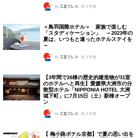
by
工芸プレス
約 3 年前
＜鳥羽国際ホテル＞ 家族で楽しむ
「スタディケーション」 ～2023年の
夏は、いつもと違ったホテルステイを
～
by
工芸プレス
約 3 年前
【3年間で26棟の歴史的建造物が31室
のホテルへと再生】愛媛県大洲市の分
散型ホテル「NIPPONIA HOTEL 大洲
城下町」に7月15日（土）新棟オープ
ン
by
工芸プレス
約 3 年前
【 梅小路ポテル京都】で夏の思い出を