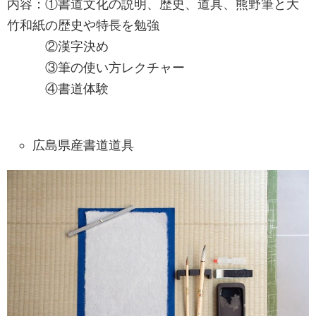
内容：①書道文化の説明、歴史、道具、熊野筆と大
竹和紙の歴史や特長を勉強
②漢字決め
③筆の使い方レクチャー
④書道体験
広島県産書道道具