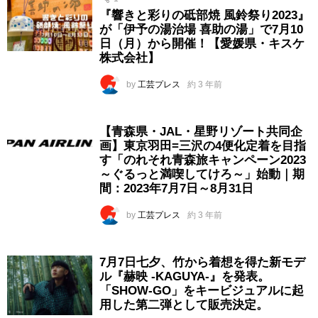
『響きと彩りの砥部焼 風鈴祭り2023』
が「伊予の湯治場 喜助の湯」で7月10
日（月）から開催！【愛媛県・キスケ
株式会社】
by
工芸プレス
約 3 年前
【青森県・JAL・星野リゾート共同企
画】東京羽田=三沢の4便化定着を目指
す「のれそれ青森旅キャンペーン2023
～ぐるっと満喫してけろ～」始動｜期
間：2023年7月7日～8月31日
by
工芸プレス
約 3 年前
7月7日七夕、竹から着想を得た新モデ
ル『赫映 -KAGUYA-』を発表。
「SHOW-GO」をキービジュアルに起
用した第二弾として販売決定。