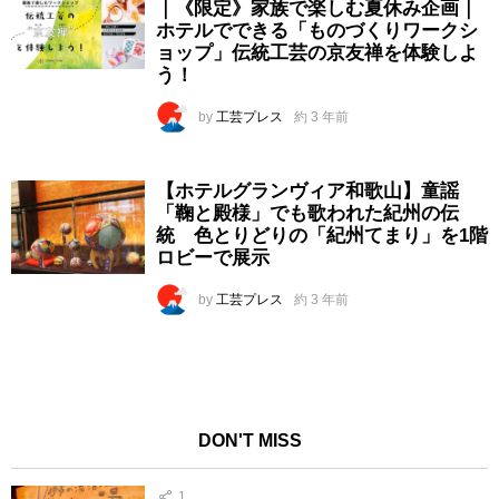
｜《限定》家族で楽しむ夏休み企画｜
ホテルでできる「ものづくりワークシ
ョップ」伝統工芸の京友禅を体験しよ
う！
by
工芸プレス
約 3 年前
【ホテルグランヴィア和歌山】童謡
「鞠と殿様」でも歌われた紀州の伝
統 色とりどりの「紀州てまり」を1階
ロビーで展示
by
工芸プレス
約 3 年前
DON'T MISS
1