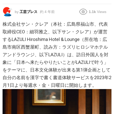
by
工芸プレス
約 4 年前
1.1k
Views
株式会社サン・クレア（本社：広島県福山市、代表
取締役CEO：細羽雅之、以下サン・クレア）が運営
するLAZULI Hiroshima Hotel & Lounge（所在地：広
島市南区西蟹屋町、読み方：ラズリヒロシマホテル
アンドラウンジ、以下LAZULI）は、訪日外国人を対
象に「日本へ来たらやりたいことがLAZULIで叶う」
をテーマに、日本文化体験が出来る第1弾企画として
自分の名前を漢字で書く書道体験サービスを2023年2
月1日より毎週水・金・日曜日に開始します。