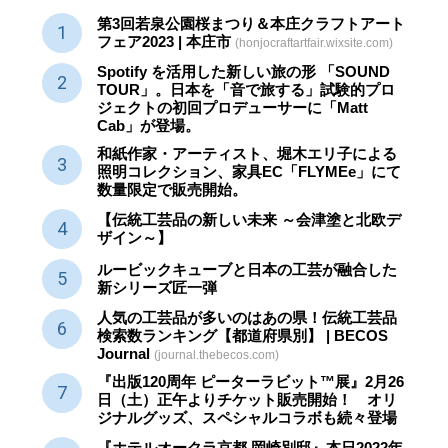
第3回若泉公園桜まつり＆本庄クラフトアート
フェア2023 | 本庄市
(honjocraftartfair.wixsite.com)
Spotify を活用した新しい旅の形 「SOUND
TOUR」。日本を「音で旅する」試験的プロ
ジェクトの初回プロデューサーに「Matt
Cab」が登場。
和紙作家・アーティスト、堀木エリ子による
照明コレクション、家具EC「FLYMEe」にて
数量限定で販売開始。
【伝統工芸品の新しい未来 ～会津塗と北欧デ
ザイン～】
ルービックキューブと日本の工芸が融合した
新シリーズ匠一弾
人気の工芸品が多いのはあの県！伝統工芸品
検索数ランキング【都道府県別】 | BECOS
Journal
(journal.thebecos.com)
『出版120周年 ピーターラビット™展』2月26
日（土）正午よりチケット販売開始！ オリ
ジナルグッズ、スペシャルコラボも続々登場
『ホテルオークラ京都 岡崎別邸』本日2022年