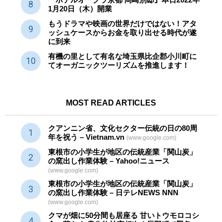
1月20日（木）開業
もうドラマや映画の世界だけではない！アタ
ッシュケースからお金を取り出せる時代が遂
に到来
有機の里として有名な埼玉県比企郡小川町に
てオーガニックツーリズムを推進します！
MOST READ ARTICLES
クアンニン省、文化セクター
伝統
の日の80周
年を祝う – Vietnam.vn
(www.google.com)
東根市の小学生が地区の
伝統産業
「関山炭」
の窯出し作業体験 – Yahoo!ニュース
(www.google.com)
東根市の小学生が地区の
伝統産業
「関山炭」
の窯出し作業体験 – 日テレNEWS NNN
(www.google.com)
クマが畑に50分間も居座る 甘いトウモロコシ