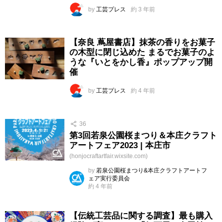
by
工芸プレス
約 3 年前
【奈良 蔦屋書店】抹茶の香りをお菓子
の木型に閉じ込めた まるでお菓子のよ
うな『いとをかし香』ポップアップ開
催
by
工芸プレス
約 4 年前
36
第3回若泉公園桜まつり＆本庄クラフト
アートフェア2023 | 本庄市
(honjocraftartfair.wixsite.com)
by
若泉公園桜まつり&本庄クラフトアートフ
ェア実行委員会
約 4 年前
【伝統工芸品に関する調査】最も購入