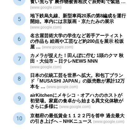
食い荒らす 農作物被害相次ぐ辰野町で緊急 …
(www.google.com)
地下鉄烏丸線、新型車両20系の第8編成を運行
開始。車内には京版画・京たたみの展示
(www.google.com)
名古屋芸術大学の学生など若手アーティスト
の作品も 絵画や
工芸
など約200点を展示 松坂
屋 …
(www.google.com)
カメラが捉えた！田んぼに佇む 1頭のクマ 秋
田・大仙市 – 日テレNEWS NNN
(www.google.com)
日本の伝統
工芸
を世界へ拡大。和包丁ブラン
ド「MUSASHI JAPAN」の販売数が累計12万
本を …
(www.google.com)
airKitchenにメキシコ・オアハカのホストが
初登場。家庭の食卓から始まる異文化体験が
さらに多様に
(www.google.com)
京都府の最低賃金１１２２円を答申 過去最大
の引き上げへ – NHKニュース
(www.google.com)