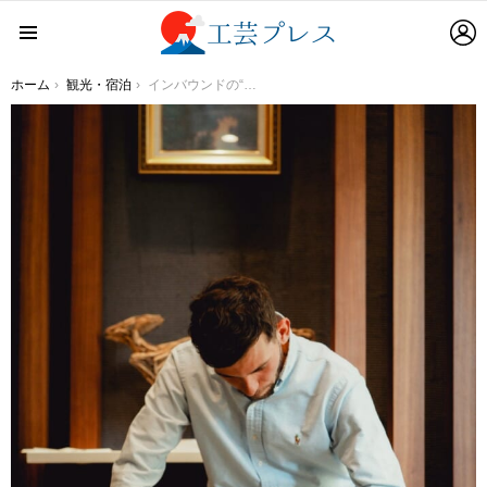
L
Menu
You are here:
ホーム
観光・宿泊
インバウンドの“日本に来たらやりたいこと”がホテルで叶う！熊野筆と大竹産和紙を使って自分の名前を漢字で書く【書道体験サービス】2月1日より開始