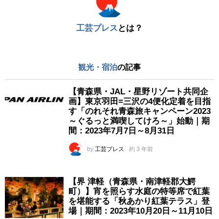
工芸プレス
とは？
観光・宿泊
の記事
【青森県・JAL・星野リゾート共同企
画】東京羽田=三沢の4便化定着を目指
す「のれそれ青森旅キャンペーン2023
～ぐるっと満喫してけろ～」始動｜期
間：2023年7月7日～8月31日
by
工芸プレス
約 3 年前
【界 津軽（青森県・南津軽郡大鰐
町）】宵を照らす水庭の特等席で紅葉
を堪能する「秋あかり紅葉テラス」登
場｜期間：2023年10月20日～11月10日