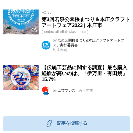
36
第3回若泉公園桜まつり＆本庄クラフト
アートフェア2023 | 本庄市
(honjocraftartfair.wixsite.com)
by
若泉公園桜まつり&本庄クラフトアートフ
ェア実行委員会
約 4 年前
【伝統工芸品に関する調査】最も購入
経験が高いのは、「伊万里・有田焼」
15.7%
by
工芸プレス
約 4 年前
記事を投稿する