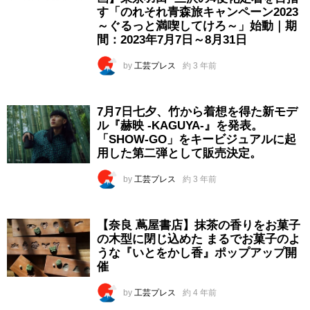
す「のれそれ青森旅キャンペーン2023
～ぐるっと満喫してけろ～」始動｜期
間：2023年7月7日～8月31日
by
工芸プレス
約 3 年前
7月7日七夕、竹から着想を得た新モデ
ル『赫映 -KAGUYA-』を発表。
「SHOW-GO」をキービジュアルに起
用した第二弾として販売決定。
by
工芸プレス
約 3 年前
【奈良 蔦屋書店】抹茶の香りをお菓子
の木型に閉じ込めた まるでお菓子のよ
うな『いとをかし香』ポップアップ開
催
by
工芸プレス
約 4 年前