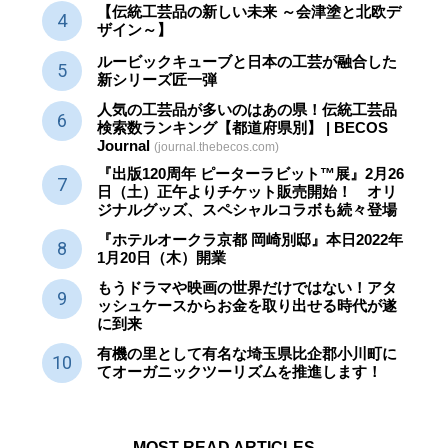
【伝統工芸品の新しい未来 ～会津塗と北欧デ
ザイン～】
ルービックキューブと日本の工芸が融合した
新シリーズ匠一弾
人気の工芸品が多いのはあの県！伝統工芸品
検索数ランキング【都道府県別】 | BECOS
Journal
(journal.thebecos.com)
『出版120周年 ピーターラビット™展』2月26
日（土）正午よりチケット販売開始！ オリ
ジナルグッズ、スペシャルコラボも続々登場
『ホテルオークラ京都 岡崎別邸』本日2022年
1月20日（木）開業
もうドラマや映画の世界だけではない！アタ
ッシュケースからお金を取り出せる時代が遂
に到来
有機の里として有名な埼玉県比企郡小川町に
てオーガニックツーリズムを推進します！
MOST READ ARTICLES