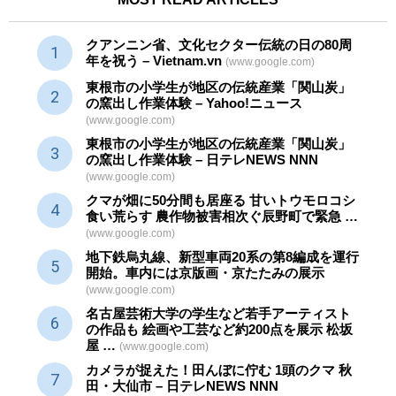
クアンニン省、文化セクター
伝統
の日の80周
年を祝う – Vietnam.vn
(www.google.com)
東根市の小学生が地区の
伝統産業
「関山炭」
の窯出し作業体験 – Yahoo!ニュース
(www.google.com)
東根市の小学生が地区の
伝統産業
「関山炭」
の窯出し作業体験 – 日テレNEWS NNN
(www.google.com)
クマが畑に50分間も居座る 甘いトウモロコシ
食い荒らす 農作物被害相次ぐ辰野町で緊急 …
(www.google.com)
地下鉄烏丸線、新型車両20系の第8編成を運行
開始。車内には京版画・京たたみの展示
(www.google.com)
名古屋芸術大学の学生など若手アーティスト
の作品も 絵画や
工芸
など約200点を展示 松坂
屋 …
(www.google.com)
カメラが捉えた！田んぼに佇む 1頭のクマ 秋
田・大仙市 – 日テレNEWS NNN