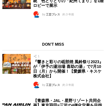
統 色とりどりの「紀州てまり」を1階
ロビーで展示
by
工芸プレス
約 3 年前
DON'T MISS
1
『響きと彩りの砥部焼 風鈴祭り2023』
が「伊予の湯治場 喜助の湯」で7月10
日（月）から開催！【愛媛県・キスケ
株式会社】
by
工芸プレス
約 3 年前
【青森県・JAL・星野リゾート共同企
画】東京羽田=三沢の4便化定着を目指