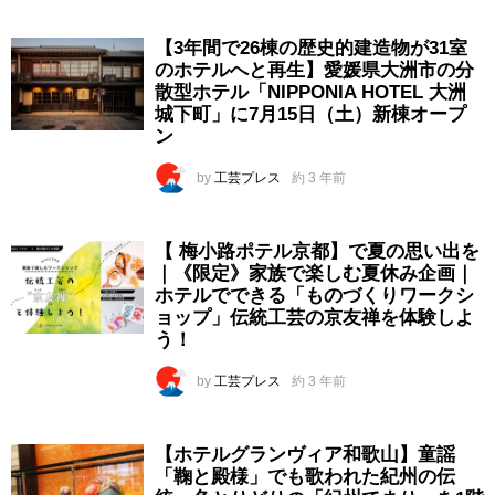
【3年間で26棟の歴史的建造物が31室
のホテルへと再生】愛媛県大洲市の分
散型ホテル「NIPPONIA HOTEL 大洲
城下町」に7月15日（土）新棟オープ
ン
by
工芸プレス
約 3 年前
【 梅小路ポテル京都】で夏の思い出を
｜《限定》家族で楽しむ夏休み企画｜
ホテルでできる「ものづくりワークシ
ョップ」伝統工芸の京友禅を体験しよ
う！
by
工芸プレス
約 3 年前
【ホテルグランヴィア和歌山】童謡
「鞠と殿様」でも歌われた紀州の伝