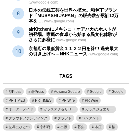
(www.google.com)
日本の伝統
工芸
を世界へ拡大。和包丁ブラン
ド「MUSASHI JAPAN」の販売数が累計12万
本を …
(www.google.com)
airKitchenにメキシコ・オアハカのホストが
初登場。家庭の食卓から始まる異文化体験が
さらに多様に
(www.google.com)
京都府の最低賃金１１２２円を答申 過去最大
の引き上げへ – NHKニュース
(www.google.com)
TAGS
@Press
@Press
Aoyama Square
Google
Google
PR TIMES
PR TIMES
PR Wire
PR Wire
オーダーメイド
ガラスアクセサリー
ガラスジュエリー
クラウドファンディング
クラフト
ペンダント
世界にひとつ
京都府
出展
募集
本庄
桜