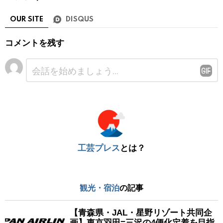
OUR SITE
DISQUS
コメントを残す
コ
メ
ン
ト
※
工芸プレス
とは？
観光・宿泊
の記事
【青森県・JAL・星野リゾート共同企
画】東京羽田=三沢の4便化定着を目指