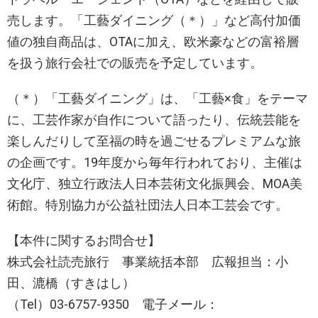
売します。「工藝ダイニング（＊）」など高付加価
値の独自商品は、OTAに加え、欧米豪などの富裕層
を扱う旅行会社での販売を予定しています。
（＊）「工藝ダイニング」は、「工藝×食」をテーマ
に、工芸作家が自作について語ったり、伝統芸能を
楽しんだりして至福の時を過ごせるプレミアムな旅
の企画です。19年度から毎年行われており、主催は
文化庁、独立行政法人日本芸術文化振興会、MOA美
術館。特別協力が公益社団法人日本工芸会です。
【本件に関するお問合せ】
株式会社読売旅行 事業統括本部 広報担当：小
田、漉橋（すきはし）
（Tel）03-6757-9350 電子メール：