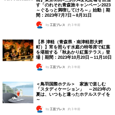
す「のれそれ青森旅キャンペーン2023
～ぐるっと満喫してけろ～」始動｜期
間：2023年7月7日～8月31日
by
工芸プレス
約 3 年前
【界 津軽（青森県・南津軽郡大鰐
町）】宵を照らす水庭の特等席で紅葉
を堪能する「秋あかり紅葉テラス」登
場｜期間：2023年10月20日～11月10日
by
工芸プレス
約 3 年前
＜鳥羽国際ホテル＞ 家族で楽しむ
「スタディケーション」 ～2023年の
夏は、いつもと違ったホテルステイを
～
by
工芸プレス
約 3 年前