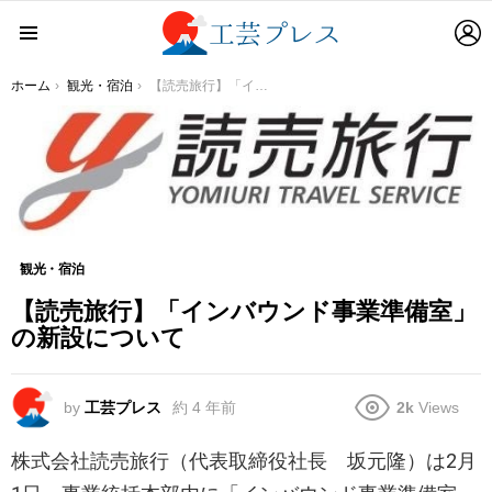
L
Menu
You are here:
ホーム
観光・宿泊
【読売旅行】「インバウンド事業準備室」の新設について
観光・宿泊
【読売旅行】「インバウンド事業準備室」
の新設について
by
工芸プレス
約 4 年前
2k
Views
株式会社読売旅行（代表取締役社長 坂元隆）は2月