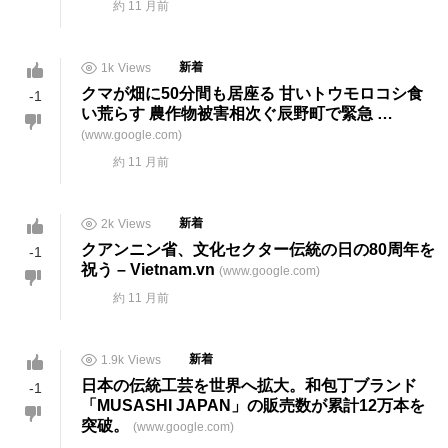
約 11 月前
1k
Views
新着
クマが畑に50分間も居座る 甘いトウモロコシ食
-1
い荒らす 農作物被害相次ぐ辰野町で緊急 …
(www.google.com)
約 11 月前
2k
Views
新着
クアンニン省、文化セクター
伝統
の日の80周年を
-1
祝う – Vietnam.vn
(www.google.com)
約 11 月前
1.9k
Views
新着
日本の伝統
工芸
を世界へ拡大。和包丁ブランド
-1
「MUSASHI JAPAN」の販売数が累計12万本を
突破。
(www.google.com)