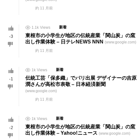
約 11 月前
1.1k
Views
新着
東根市の小学生が地区の
伝統産業
「関山炭」の窯
-3
出し作業体験 – 日テレNEWS NNN
(www.google.com)
約 11 月前
1k
Views
新着
伝統
工芸
「保多織」でパリ出展 デザイナーの吉原
-1
潤さんが高松市表敬 – 日本経済新聞
(www.google.com)
約 11 月前
1k
Views
新着
東根市の小学生が地区の
伝統産業
「関山炭」の窯
-2
出し作業体験 – Yahoo!ニュース
(www.google.com)