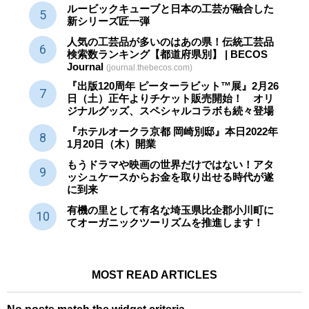
ルービックキューブと日本の工芸が融合した
新シリーズ匠一弾
人気の工芸品が多いのはあの県！伝統工芸品
検索数ランキング【都道府県別】 | BECOS
Journal
(journal.thebecos.com)
『出版120周年 ピーターラビット™展』2月26
日（土）正午よりチケット販売開始！ オリ
ジナルグッズ、スペシャルコラボも続々登場
『ホテルオークラ京都 岡崎別邸』本日2022年
1月20日（木）開業
もうドラマや映画の世界だけではない！アタ
ッシュケースからお金を取り出せる時代が遂
に到来
有機の里として有名な埼玉県比企郡小川町に
てオーガニックツーリズムを推進します！
MOST READ ARTICLES