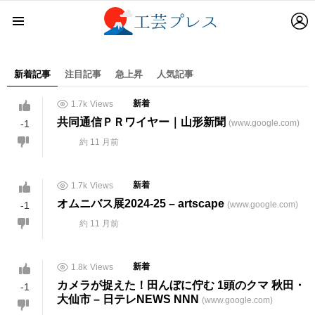
L
Menu
新着記事
注目記事
急上昇
人気記事
1.7k
Views
新着
共同通信ＰＲワイヤー｜山形新聞
-1
(www.google.com)
約 11 月前
1.7k
Views
新着
オムニバス展2024-25 – artscape
-1
(www.google.com)
約 11 月前
1.8k
Views
新着
カメラが捉えた！田んぼに佇む 1頭のクマ 秋田・
-1
大仙市 – 日テレNEWS NNN
(www.google.com)