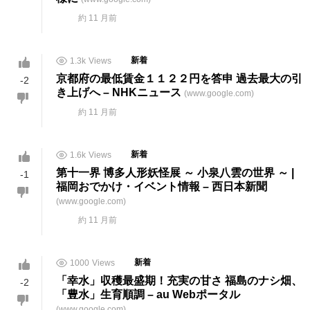
約 11 月前
1.3k
Views
新着
京都府の最低賃金１１２２円を答申 過去最大の引
-2
き上げへ – NHKニュース
(www.google.com)
約 11 月前
1.6k
Views
新着
第十一界 博多人形妖怪展 ～ 小泉八雲の世界 ～ |
-1
福岡おでかけ・イベント情報 – 西日本新聞
(www.google.com)
約 11 月前
1000
Views
新着
「幸水」収穫最盛期！充実の甘さ 福島のナシ畑、
-2
「豊水」生育順調 – au Webポータル
(www.google.com)