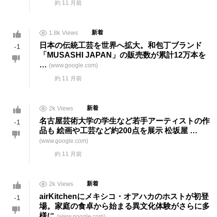
約 11 月前
1.8k
Views
新着
日本の伝統
工芸
を世界へ拡大。和包丁ブランド
-1
「MUSASHI JAPAN」の販売数が累計12万本を
…
(www.google.com)
約 11 月前
2k
Views
新着
名古屋芸術大学の学生など若手アーティストの作
-1
品も 絵画や
工芸
など約200点を展示 松坂屋 …
(www.google.com)
約 11 月前
2k
Views
新着
airKitchenにメキシコ・オアハカのホストが初登
-1
場。家庭の食卓から始まる異文化体験がさらに多
様に
(www.google.com)